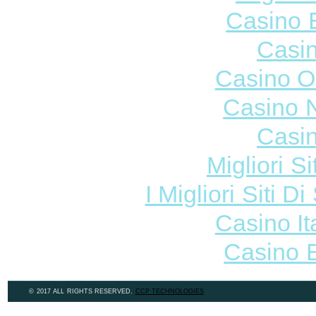
Casino 
Casi
Casino O
Casino 
Casi
Migliori S
I Migliori Siti
Casino I
Casino 
© 2017 ALL RIGHTS RESERVED.
CCP TECHNOLOGIES