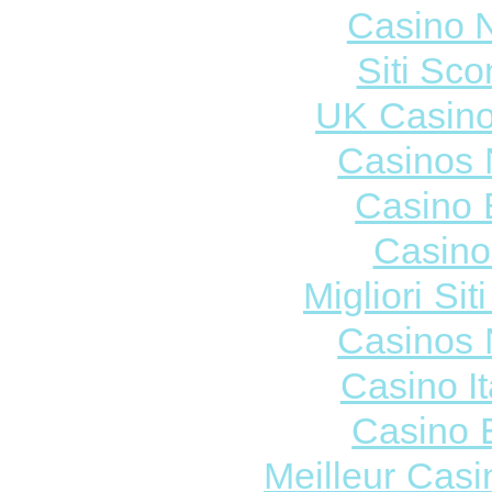
Casino 
Siti Sco
UK Casino
Casinos
Casino 
Casino
Migliori Si
Casinos
Casino I
Casino 
Meilleur Casi