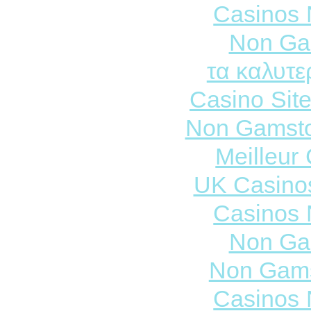
Casinos
Non Ga
τα καλυτε
Casino Sit
Non Gamsto
Meilleur
UK Casino
Casinos
Non Ga
Non Gams
Casinos