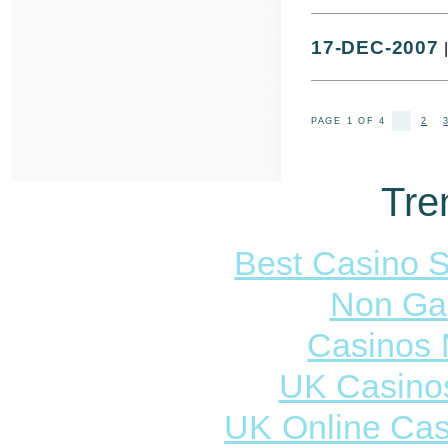
17-DEC-2007
PAGE 1 OF 4
1
2
Tre
Best Casino 
Non Ga
Casinos
UK Casino
UK Online Ca